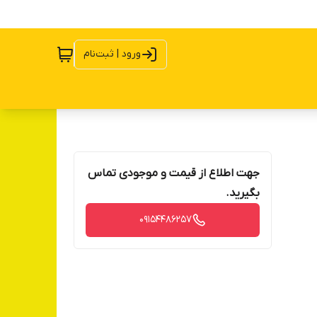
ورود | ثبت‌نام
جهت اطلاع از قیمت و موجودی تماس
بگیرید.
09154486257