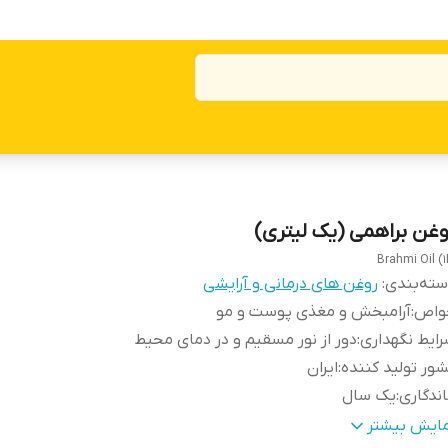
وغن براهمی (یک لیتری)
Brahmi Oil (1
ته‌بندی
:
روغن های درمانی و آرایشی
واص
:
آرامبخش و مغذی پوست و مو
ایط نگهداری
:
دور از نور مسقیم و در دمای محیط
ور تولید کننده
:
ایران
ندگاری
:
یک سال
وش روغنگیری
:
عصاره گیری
مایش بیشتر