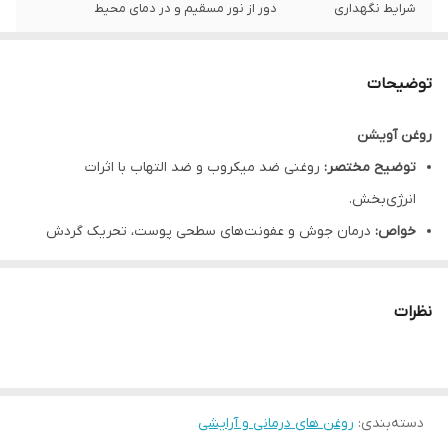
شرایط نگهداری
دور از نور مسقیم و در دمای محیط
کشور تولید کننده
ایران
توضیحات
ماندگاری
یک سال
روغن آویشن
توضیح مختصر:
روغنی ضد میکروب و ضد التهاب با اثرات
انرژی‌بخش.
خواص:
درمان جوش و عفونت‌های سطحی پوست، تحریک گردش
خون، تقویت مو.
طرز مصرف:
چند قطره روی محل مورد نظر رقیق شده با روغن حامل
نظرات
ماساژ دهید.
نکات ایمنی:
روغن غلیظ آویشن ممکن است پوست را تحریک کند؛
قبل از مصرف تست حساسیت توصیه می‌شود.
دسته‌بندی
:
روغن های درمانی و آرایشی
توصیه می‌شود قبل از مصرف با پزشک متخصص مشورت شود.