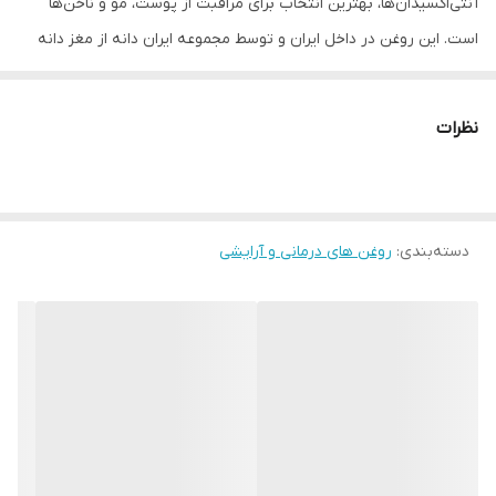
آنتی‌اکسیدان‌ها، بهترین انتخاب برای مراقبت از پوست، مو و ناخن‌ها
است. این روغن در داخل ایران و توسط مجموعه ایران دانه از مغز دانه
آرگلن مراکشی روغنگیری شده است و کاملا خالص و بدون هیچ افزودنی
می باشد.
نظرات
خواص:
پوست:
مرطوب‌کننده قوی، کاهش خشکی و التهاب، ضد پیری و
تقویت انعطاف پوست.
مو:
دسته‌بندی
:
روغن های درمانی و آرایشی
تقویت ریشه مو، کاهش وز، ترمیم موهای آسیب‌دیده و
براق‌کننده طبیعی.
ناخن‌ها:
جلوگیری از شکنندگی و تقویت ناخن‌ها.
ویژگی‌های دیگر:
سرشار از ویتامین E، اسیدهای چرب ضروری و
آنتی‌اکسیدان‌ها.
طرز مصرف:
پوست:
چند قطره روغن را روی دست گرم کنید و به آرامی روی پوست