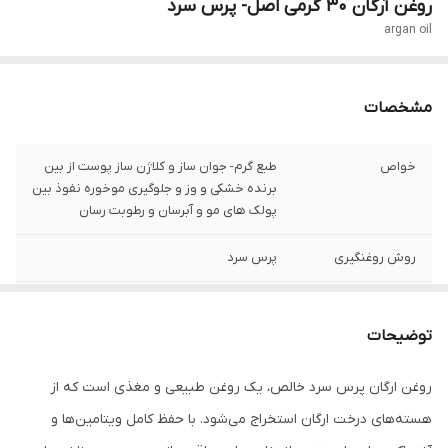
روغن آرگان 30 گرمی اصل- پرس سرد
argan oil
مشخصات
خواص
طبع گرم- جوان ساز و کلاژن ساز پوست از بین
برنده خشکی و وز و جلوگیری موخوره نفوذ بین
پولک های مو و آبرسان و رطوبت رسان
روش روغنگیری
پرس سرد
شرایط نگهداری
دور از نور مسقیم و در دمای محیط
توضیحات
رنگ
زرد
روغن ارگان پرس سرد خالص، یک روغن طبیعی و مغذی است که از
کشور تولید کننده
داخل ایران - به روش پرس سرد از دانه مراکشی
هسته‌های درخت ارگان استخراج می‌شود. با حفظ کامل ویتامین‌ها و