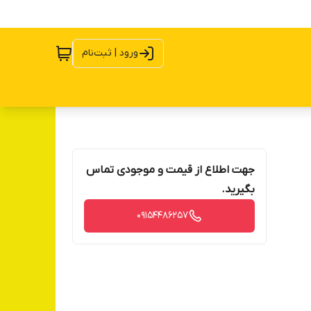
ورود | ثبت‌نام
جهت اطلاع از قیمت و موجودی تماس
بگیرید.
09154486257