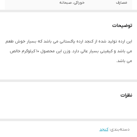
مصارف
خوراکی، صبحانه
توضیحات
این ارده تولید شده از کنجد ارده پاکستانی می باشد که بسیار خوش طعم
می باشد و کیفیتی بسیار عالی دارد. وزن این محصول 10 کیلوگرم خالص
می باشد.
بسته بندی کالا بعهده شرکت های حمل و نقل (پست یا تیپاکس) می
باشد که دارای هزینه جداگانه بسته به کیفیت بسته بندی بعضا بالا می
نظرات
باشد و این هزینه بعهده مشتری می باشد.
مسئولیت سلامت بار در حمل و نقل کالا بعهده شرکت حمل و نقل و
مشتری می باشد.
دسته‌بندی
:
کنجد
شرکت ایران دانه مسئولیتی بابت روندگی کالا، شکستگی ظرف یا تلف