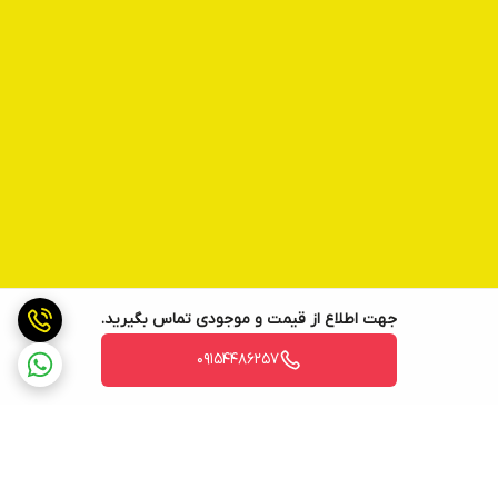
جهت اطلاع از قیمت و موجودی تماس بگیرید.
09154486257