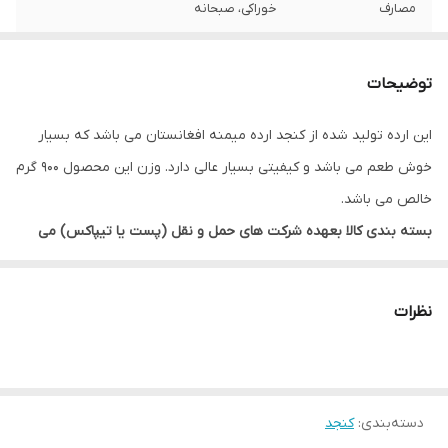
مصارف
خوراکی، صبحانه
توضیحات
این ارده تولید شده از کنجد ارده میمنه افغانستان می باشد که بسیار
خوش طعم می باشد و کیفیتی بسیار عالی دارد. وزن این محصول ۹۰۰ گرم
خالص می باشد.
بسته بندی کالا بعهده شرکت های حمل و نقل (پست یا تیپاکس) می
باشد که دارای هزینه جداگانه بسته به کیفیت بسته بندی بعضا بالا می
باشد و این هزینه بعهده مشتری می باشد.
نظرات
مسئولیت سلامت بار در حمل و نقل کالا بعهده شرکت حمل و نقل و
مشتری می باشد.
شرکت ایران دانه مسئولیتی بابت روندگی کالا، شکستگی ظرف یا تلف
دسته‌بندی
:
کنجد
شدن بار ندارد. لطفا در خرید خود این نکات را در نظر بگیرید.