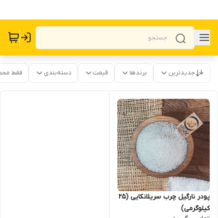
جدیدترین
برندها
قیمت
دسته‌بندی
فقط محص
پودر نارگیل چرب سریلانکایی (25
کیلوگرمی)